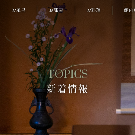
お風呂
お部屋
お料理
館内
TOPICS
新着情報