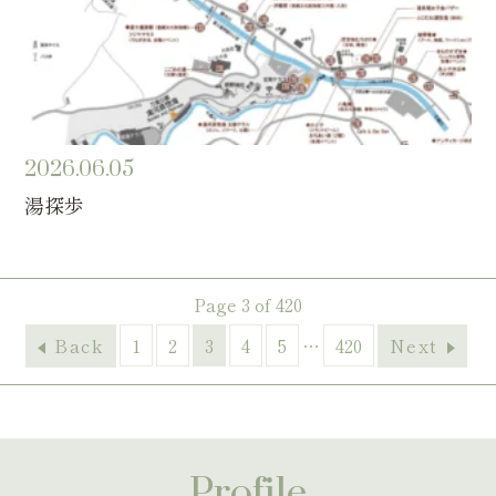
2026.06.05
湯探歩
Page 3 of 420
Back
1
2
3
4
5
…
420
Next
Profile