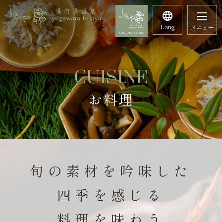
Lang
メニュー
CUISINE
お料理
旬の素材を吟味した
四季を感じる
料理を味わう