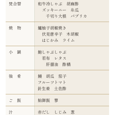
焚合替
和牛冷しゃぶ 胡麻酢
ズッキーニー 糸瓜
千切り大根 パプリカ
焼 物
鱸柚子胡椒焼き
伏見唐辛子 木胡椒
はじかみ ライム
小 鍋
鮑しゃぶしゃぶ
若布 レタス
肝醤油 酢橘
強 肴
鰻 胡瓜 茄子
フルーツトマト
針生姜 土佐酢
ご 飯
鮎御飯 蓼
汁
赤だし しじみ 葱