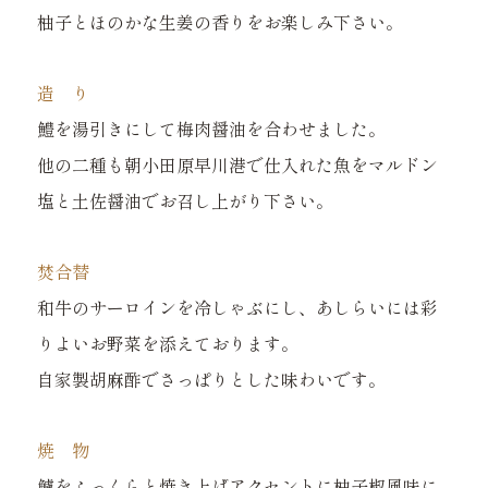
柚子とほのかな生姜の香りをお楽しみ下さい。
造 り
鱧を湯引きにして梅肉醤油を合わせました。
他の二種も朝小田原早川港で仕入れた魚をマルドン
塩と土佐醤油でお召し上がり下さい。
焚合替
和牛のサーロインを冷しゃぶにし、あしらいには彩
りよいお野菜を添えております。
自家製胡麻酢でさっぱりとした味わいです。
焼 物
鱸をふっくらと焼き上げアクセントに柚子椒風味に