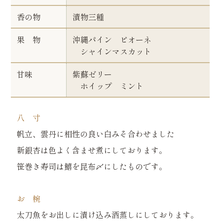
香の物
漬物三種
果 物
沖縄パイン ピオーネ
シャインマスカット
甘味
紫蘇ゼリー
ホイップ ミント
八 寸
帆立、雲丹に相性の良い白みそ合わせました
新銀杏は色よく含ませ煮にしております。
笹巻き寿司は鱚を昆布〆にしたものです。
お 椀
太刀魚をお出しに漬け込み酒蒸しにしております。