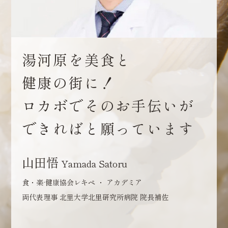
湯河原を美食と
健康の街に！
ロカボでそのお手伝いが
できればと
願っています
山田悟
Yamada Satoru
食・楽·健康協会レキペ ・ アカデミア
両代表理事 北里大学北里研究所病院 院長補佐