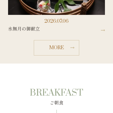
2026.07.06
水無月の御献立
水
MORE
BREAKFAST
ご朝食