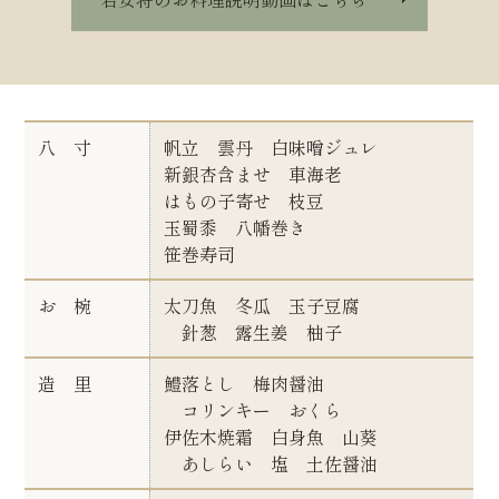
八 寸
帆立 雲丹 白味噌ジュレ
新銀杏含ませ 車海老
はもの子寄せ 枝豆
玉蜀黍 八幡巻き
笹巻寿司
お 椀
太刀魚 冬瓜 玉子豆腐
針葱 露生姜 柚子
造 里
鱧落とし 梅肉醤油
コリンキー おくら
伊佐木焼霜 白身魚 山葵
あしらい 塩 土佐醤油