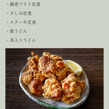
・海老フライ定食
・さしみ定食
・ステーキ定食
・素うどん
・具入りうどん