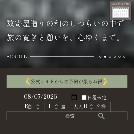
数寄屋造りの和のしつらいの中で
旅の寛ぎと憩いを、心ゆくまで。
SCROLL
公式サイトからの予約が最もお得
室