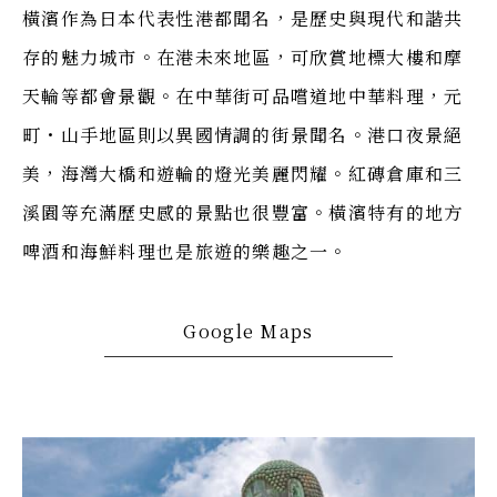
橫濱作為日本代表性港都聞名，是歷史與現代和諧共
存的魅力城市。在港未來地區，可欣賞地標大樓和摩
天輪等都會景觀。在中華街可品嚐道地中華料理，元
町・山手地區則以異國情調的街景聞名。港口夜景絕
美，海灣大橋和遊輪的燈光美麗閃耀。紅磚倉庫和三
溪園等充滿歷史感的景點也很豐富。橫濱特有的地方
啤酒和海鮮料理也是旅遊的樂趣之一。
Google Maps