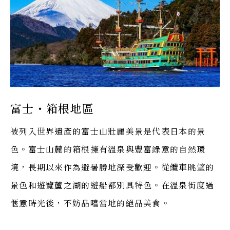
富士・箱根地區
被列入世界遺產的富士山壯麗美景是代表日本的景
色。富士山麓的箱根擁有溫泉與豐富綠意的自然環
境，長期以來作為避暑勝地深受歡迎。從纜車眺望的
景色和遊覽蘆之湖的遊船都別具特色。在溫泉街度過
愜意時光後，不妨品嚐當地的絕品美食。