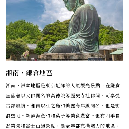
湘南・鎌倉地區
湘南・鎌倉地區是東京近郊的人氣觀光景點。在鎌倉
坐落著以大佛聞名的高德院等歷史寺社佛閣，可享受
古都風情。湘南以江之島和美麗海岸線聞名，也是衝
浪聖地。新鮮海產和和菓子等美食豐富。也有四季自
然美景和富士山絕景點，是全年都充滿魅力的地區。