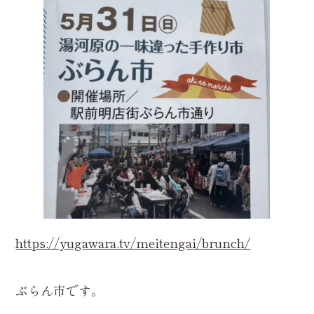
https://yugawara.tv/meitengai/brunch/
ぶらん市です。